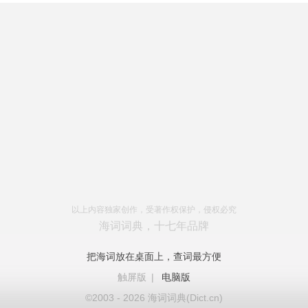
以上内容独家创作，受著作权保护，侵权必究
海词词典，十七年品牌
把海词放在桌面上，查词最方便
触屏版
|
电脑版
©2003 - 2026 海词词典(Dict.cn)