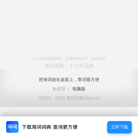
以上内容独家创作，受著作权保护，侵权必究
海词词典，十七年品牌
把海词放在桌面上，查词最方便
触屏版
|
电脑版
©2003 - 2026 海词词典(Dict.cn)
立即下载
立即下载