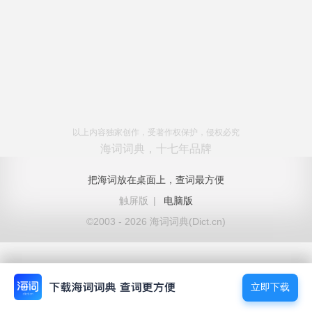
以上内容独家创作，受著作权保护，侵权必究
海词词典，十七年品牌
把海词放在桌面上，查词最方便
触屏版
|
电脑版
©2003 - 2026 海词词典(Dict.cn)
立即下载
立即下载