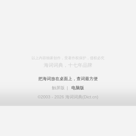
以上内容独家创作，受著作权保护，侵权必究
海词词典，十七年品牌
把海词放在桌面上，查词最方便
触屏版
|
电脑版
©2003 - 2026 海词词典(Dict.cn)