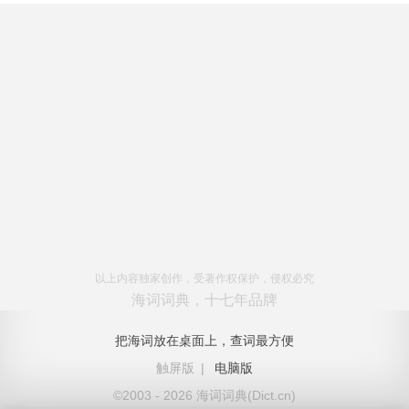
以上内容独家创作，受著作权保护，侵权必究
海词词典，十七年品牌
把海词放在桌面上，查词最方便
触屏版
|
电脑版
©2003 - 2026 海词词典(Dict.cn)