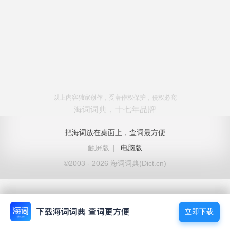
以上内容独家创作，受著作权保护，侵权必究
海词词典，十七年品牌
把海词放在桌面上，查词最方便
触屏版
|
电脑版
©2003 - 2026 海词词典(Dict.cn)
立即下载
立即下载