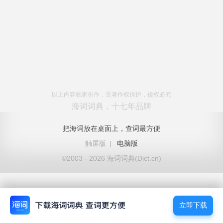
以上内容独家创作，受著作权保护，侵权必究
海词词典，十七年品牌
把海词放在桌面上，查词最方便
触屏版
|
电脑版
©2003 - 2026 海词词典(Dict.cn)
立即下载
立即下载