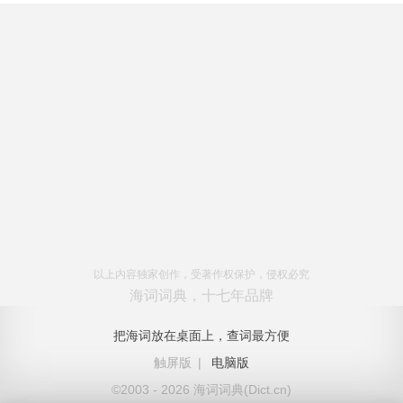
以上内容独家创作，受著作权保护，侵权必究
海词词典，十七年品牌
把海词放在桌面上，查词最方便
触屏版
|
电脑版
©2003 - 2026 海词词典(Dict.cn)