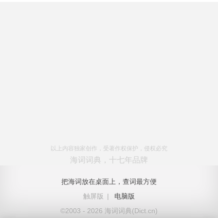
以上内容独家创作，受著作权保护，侵权必究
海词词典，十七年品牌
把海词放在桌面上，查词最方便
触屏版
|
电脑版
©2003 - 2026 海词词典(Dict.cn)