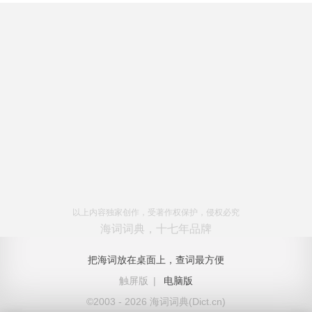
以上内容独家创作，受著作权保护，侵权必究
海词词典，十七年品牌
把海词放在桌面上，查词最方便
触屏版
|
电脑版
©2003 - 2026 海词词典(Dict.cn)