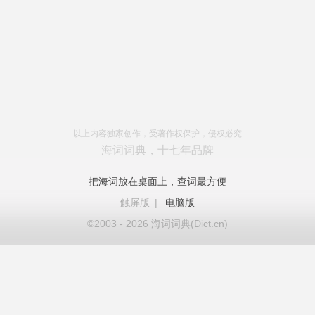
以上内容独家创作，受著作权保护，侵权必究
海词词典，十七年品牌
把海词放在桌面上，查词最方便
触屏版
|
电脑版
©2003 - 2026 海词词典(Dict.cn)