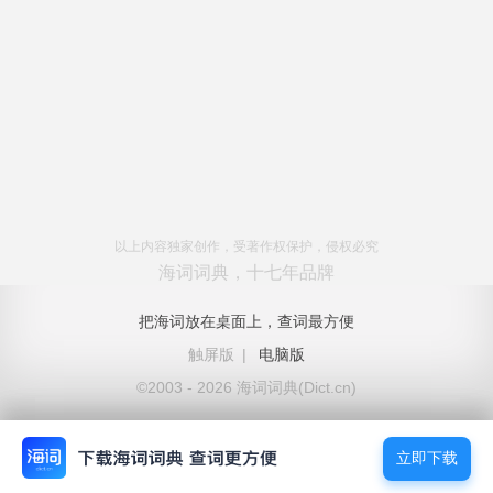
以上内容独家创作，受著作权保护，侵权必究
海词词典，十七年品牌
把海词放在桌面上，查词最方便
触屏版
|
电脑版
©2003 - 2026 海词词典(Dict.cn)
立即下载
立即下载