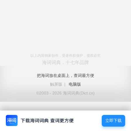
以上内容独家创作，受著作权保护，侵权必究
海词词典，十七年品牌
把海词放在桌面上，查词最方便
触屏版
|
电脑版
©2003 - 2026 海词词典(Dict.cn)
立即下载
立即下载