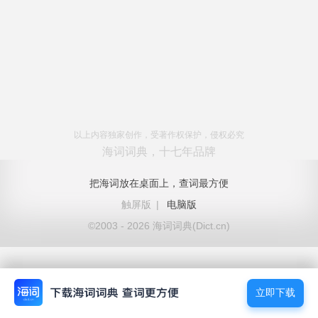
以上内容独家创作，受著作权保护，侵权必究
海词词典，十七年品牌
把海词放在桌面上，查词最方便
触屏版
|
电脑版
©2003 - 2026 海词词典(Dict.cn)
立即下载
立即下载