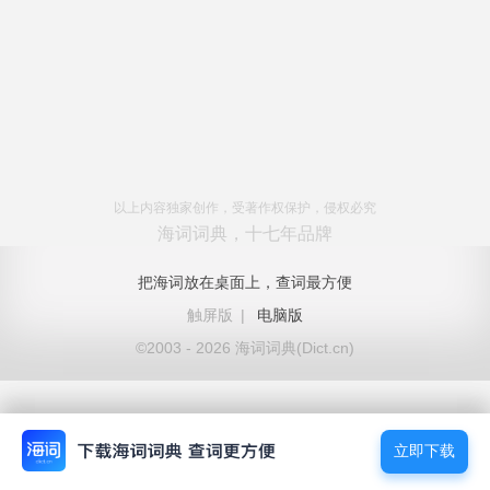
以上内容独家创作，受著作权保护，侵权必究
海词词典，十七年品牌
把海词放在桌面上，查词最方便
触屏版
|
电脑版
©2003 - 2026 海词词典(Dict.cn)
立即下载
立即下载