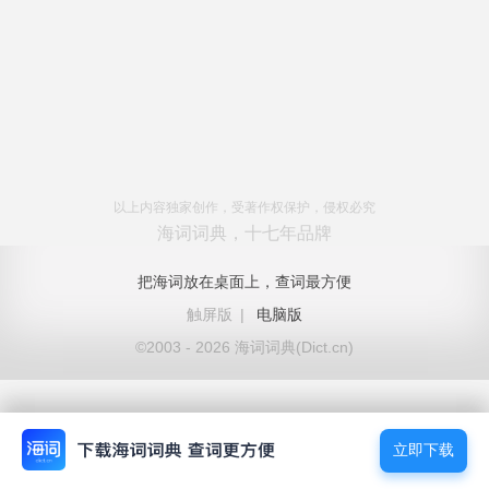
以上内容独家创作，受著作权保护，侵权必究
海词词典，十七年品牌
把海词放在桌面上，查词最方便
触屏版
|
电脑版
©2003 - 2026 海词词典(Dict.cn)
立即下载
立即下载