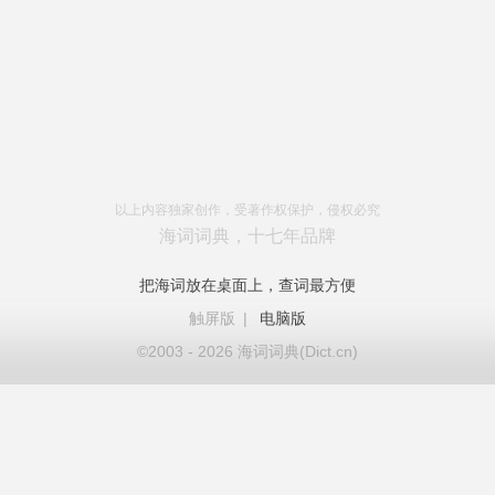
以上内容独家创作，受著作权保护，侵权必究
海词词典，十七年品牌
把海词放在桌面上，查词最方便
触屏版
|
电脑版
©2003 - 2026 海词词典(Dict.cn)