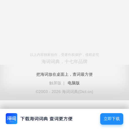
以上内容独家创作，受著作权保护，侵权必究
海词词典，十七年品牌
把海词放在桌面上，查词最方便
触屏版
|
电脑版
©2003 - 2026 海词词典(Dict.cn)
立即下载
立即下载