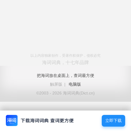
以上内容独家创作，受著作权保护，侵权必究
海词词典，十七年品牌
把海词放在桌面上，查词最方便
触屏版
|
电脑版
©2003 - 2026 海词词典(Dict.cn)
立即下载
立即下载