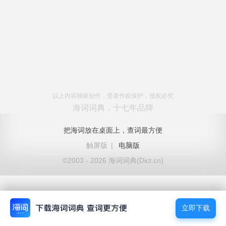
以上内容独家创作，受著作权保护，侵权必究
海词词典，十七年品牌
把海词放在桌面上，查词最方便
触屏版
|
电脑版
©2003 - 2026 海词词典(Dict.cn)
立即下载
立即下载