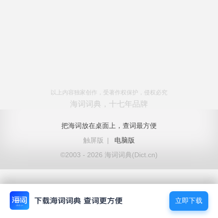
以上内容独家创作，受著作权保护，侵权必究
海词词典，十七年品牌
把海词放在桌面上，查词最方便
触屏版
|
电脑版
©2003 - 2026 海词词典(Dict.cn)
立即下载
立即下载