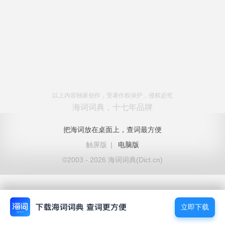
以上内容独家创作，受著作权保护，侵权必究
海词词典，十七年品牌
把海词放在桌面上，查词最方便
触屏版
|
电脑版
©2003 - 2026 海词词典(Dict.cn)
立即下载
立即下载