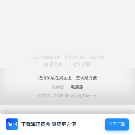
以上内容独家创作，受著作权保护，侵权必究
海词词典，十七年品牌
把海词放在桌面上，查词最方便
触屏版
|
电脑版
©2003 - 2026 海词词典(Dict.cn)
立即下载
立即下载