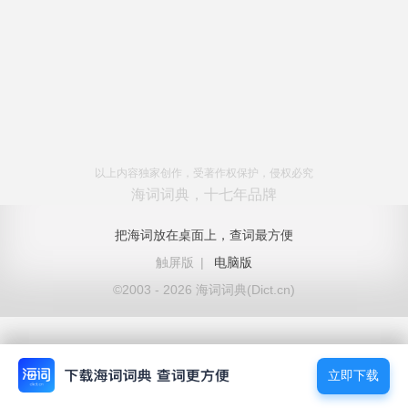
以上内容独家创作，受著作权保护，侵权必究
海词词典，十七年品牌
把海词放在桌面上，查词最方便
触屏版
|
电脑版
©2003 - 2026 海词词典(Dict.cn)
立即下载
立即下载