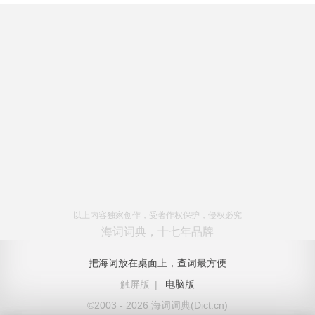
以上内容独家创作，受著作权保护，侵权必究
海词词典，十七年品牌
把海词放在桌面上，查词最方便
触屏版
|
电脑版
©2003 - 2026 海词词典(Dict.cn)