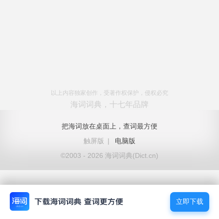
以上内容独家创作，受著作权保护，侵权必究
海词词典，十七年品牌
把海词放在桌面上，查词最方便
触屏版
|
电脑版
©2003 - 2026 海词词典(Dict.cn)
立即下载
立即下载