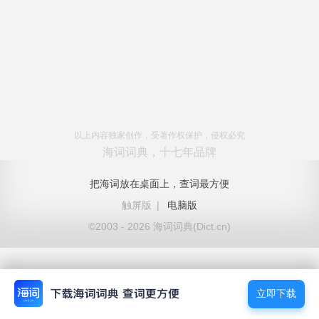
以上内容独家创作，受著作权保护，侵权必究
海词词典，十七年品牌
把海词放在桌面上，查词最方便
触屏版
|
电脑版
©2003 - 2026 海词词典(Dict.cn)
立即下载
立即下载