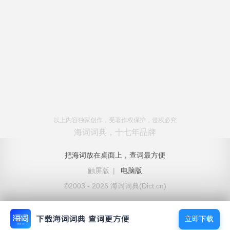
以上内容独家创作，受著作权保护，侵权必究
海词词典，十七年品牌
把海词放在桌面上，查词最方便
触屏版
|
电脑版
©2003 - 2026 海词词典(Dict.cn)
立即下载
立即下载