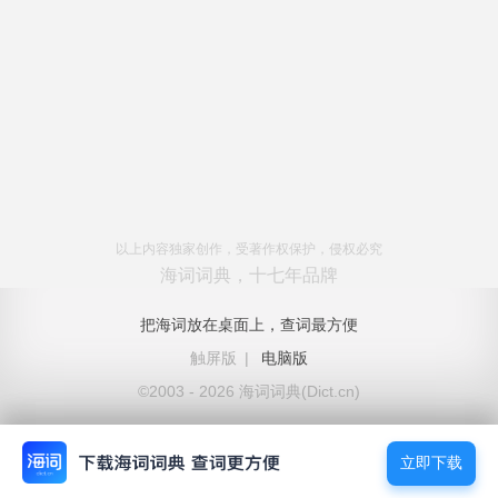
以上内容独家创作，受著作权保护，侵权必究
海词词典，十七年品牌
把海词放在桌面上，查词最方便
触屏版
|
电脑版
©2003 - 2026 海词词典(Dict.cn)
立即下载
立即下载