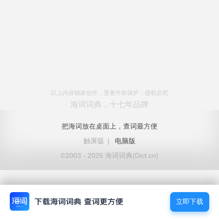
以上内容独家创作，受著作权保护，侵权必究
海词词典，十七年品牌
把海词放在桌面上，查词最方便
触屏版
|
电脑版
©2003 - 2026 海词词典(Dict.cn)
立即下载
立即下载