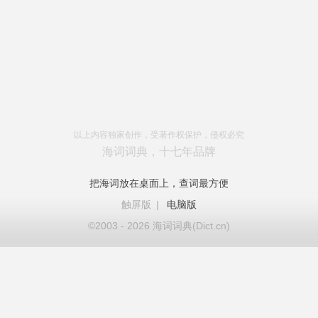
以上内容独家创作，受著作权保护，侵权必究
海词词典，十七年品牌
把海词放在桌面上，查词最方便
触屏版
|
电脑版
©2003 - 2026 海词词典(Dict.cn)