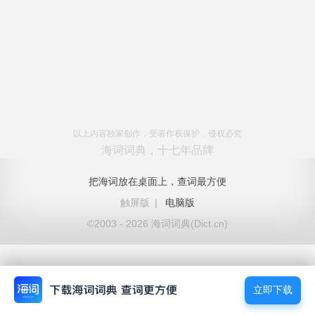
以上内容独家创作，受著作权保护，侵权必究
海词词典，十七年品牌
把海词放在桌面上，查词最方便
触屏版
|
电脑版
©2003 - 2026 海词词典(Dict.cn)
立即下载
立即下载