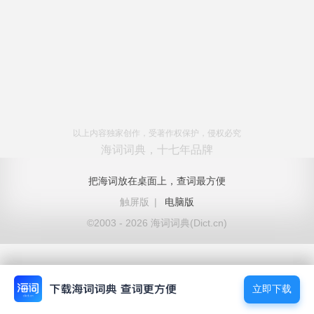
以上内容独家创作，受著作权保护，侵权必究
海词词典，十七年品牌
把海词放在桌面上，查词最方便
触屏版
|
电脑版
©2003 - 2026 海词词典(Dict.cn)
立即下载
立即下载