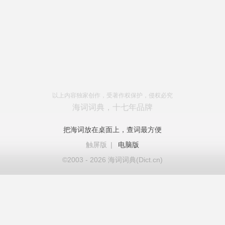
以上内容独家创作，受著作权保护，侵权必究
海词词典，十七年品牌
把海词放在桌面上，查词最方便
触屏版
|
电脑版
©2003 - 2026 海词词典(Dict.cn)