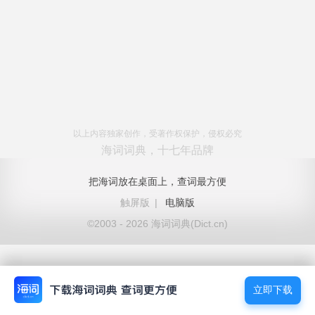
以上内容独家创作，受著作权保护，侵权必究
海词词典，十七年品牌
把海词放在桌面上，查词最方便
触屏版
|
电脑版
©2003 - 2026 海词词典(Dict.cn)
立即下载
立即下载