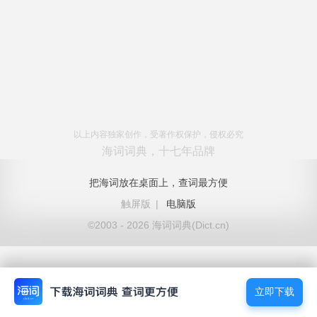
以上内容独家创作，受著作权保护，侵权必究
海词词典，十七年品牌
把海词放在桌面上，查词最方便
触屏版
|
电脑版
©2003 - 2026 海词词典(Dict.cn)
立即下载
立即下载