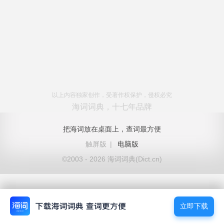
以上内容独家创作，受著作权保护，侵权必究
海词词典，十七年品牌
把海词放在桌面上，查词最方便
触屏版
|
电脑版
©2003 - 2026 海词词典(Dict.cn)
立即下载
立即下载