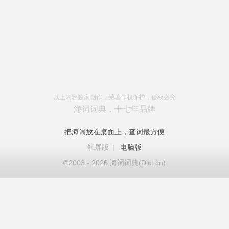
以上内容独家创作，受著作权保护，侵权必究
海词词典，十七年品牌
把海词放在桌面上，查词最方便
触屏版
|
电脑版
©2003 - 2026 海词词典(Dict.cn)