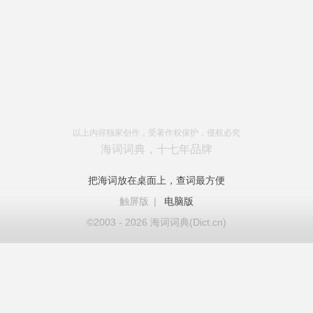
以上内容独家创作，受著作权保护，侵权必究
海词词典，十七年品牌
把海词放在桌面上，查词最方便
触屏版
|
电脑版
©2003 - 2026 海词词典(Dict.cn)