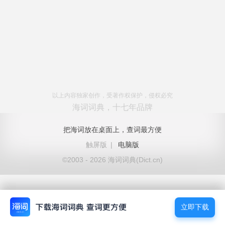
以上内容独家创作，受著作权保护，侵权必究
海词词典，十七年品牌
把海词放在桌面上，查词最方便
触屏版
|
电脑版
©2003 - 2026 海词词典(Dict.cn)
立即下载
立即下载