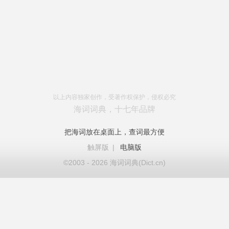
以上内容独家创作，受著作权保护，侵权必究
海词词典，十七年品牌
把海词放在桌面上，查词最方便
触屏版
|
电脑版
©2003 - 2026 海词词典(Dict.cn)