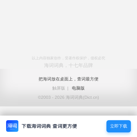
以上内容独家创作，受著作权保护，侵权必究
海词词典，十七年品牌
把海词放在桌面上，查词最方便
触屏版
|
电脑版
©2003 - 2026 海词词典(Dict.cn)
立即下载
立即下载