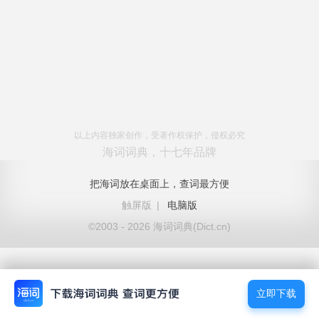
以上内容独家创作，受著作权保护，侵权必究
海词词典，十七年品牌
把海词放在桌面上，查词最方便
触屏版
|
电脑版
©2003 - 2026 海词词典(Dict.cn)
立即下载
立即下载