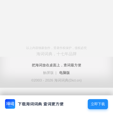
以上内容独家创作，受著作权保护，侵权必究
海词词典，十七年品牌
把海词放在桌面上，查词最方便
触屏版
|
电脑版
©2003 - 2026 海词词典(Dict.cn)
立即下载
立即下载