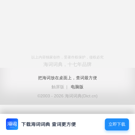
以上内容独家创作，受著作权保护，侵权必究
海词词典，十七年品牌
把海词放在桌面上，查词最方便
触屏版
|
电脑版
©2003 - 2026 海词词典(Dict.cn)
立即下载
立即下载