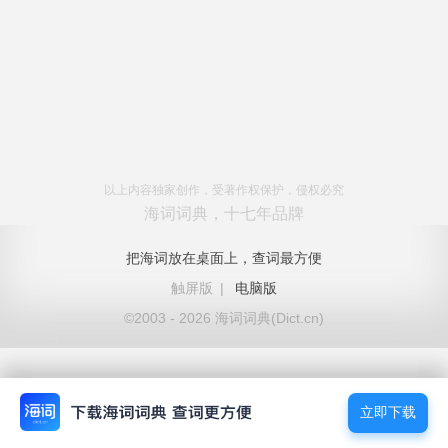
以上内容独家创作，受著作权保护，侵权必究
海词词典，十七年品牌
把海词放在桌面上，查词最方便
触屏版
|
电脑版
©2003 - 2026 海词词典(Dict.cn)
立即下载
立即下载