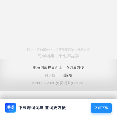
以上内容独家创作，受著作权保护，侵权必究
海词词典，十七年品牌
把海词放在桌面上，查词最方便
触屏版
|
电脑版
©2003 - 2026 海词词典(Dict.cn)
立即下载
立即下载