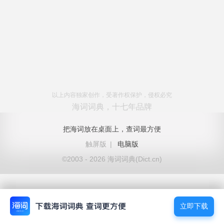
以上内容独家创作，受著作权保护，侵权必究
海词词典，十七年品牌
把海词放在桌面上，查词最方便
触屏版
|
电脑版
©2003 - 2026 海词词典(Dict.cn)
立即下载
立即下载