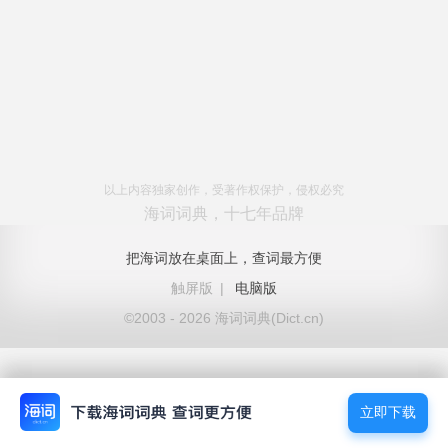
以上内容独家创作，受著作权保护，侵权必究
海词词典，十七年品牌
把海词放在桌面上，查词最方便
触屏版
|
电脑版
©2003 - 2026 海词词典(Dict.cn)
立即下载
立即下载