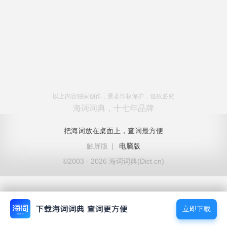
以上内容独家创作，受著作权保护，侵权必究
海词词典，十七年品牌
把海词放在桌面上，查词最方便
触屏版
|
电脑版
©2003 - 2026 海词词典(Dict.cn)
立即下载
立即下载